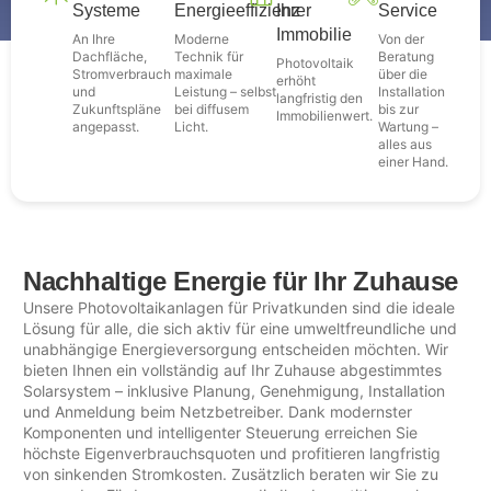
Systeme
Energieeffizienz
Ihrer
Service
Immobilie
An Ihre
Moderne
Von der
Dachfläche,
Technik für
Beratung
Photovoltaik
Stromverbrauch
maximale
über die
erhöht
und
Leistung – selbst
Installation
langfristig den
Zukunftspläne
bei diffusem
bis zur
Immobilienwert.
angepasst.
Licht.
Wartung –
alles aus
einer Hand.
Nachhaltige Energie für Ihr Zuhause
Unsere Photovoltaikanlagen für Privatkunden sind die ideale
Lösung für alle, die sich aktiv für eine umweltfreundliche und
unabhängige Energieversorgung entscheiden möchten. Wir
bieten Ihnen ein vollständig auf Ihr Zuhause abgestimmtes
Solarsystem – inklusive Planung, Genehmigung, Installation
und Anmeldung beim Netzbetreiber. Dank modernster
Komponenten und intelligenter Steuerung erreichen Sie
höchste Eigenverbrauchsquoten und profitieren langfristig
von sinkenden Stromkosten. Zusätzlich beraten wir Sie zu