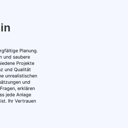
in
gfältige Planung.
on und saubere
hiedene Projekte
z und Qualität
e unrealistischen
hätzungen und
Fragen, erklären
ass jede Anlage
st. Ihr Vertrauen